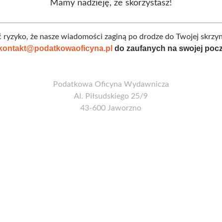
Mamy nadzieję, że skorzystasz!
zyć ryzyko, że nasze wiadomości zaginą po drodze do Twojej skr
kontakt@podatkowaoficyna.pl
do zaufanych na swojej poczc
Podatkowa Oficyna Wydawnicza
Al. Piłsudskiego 25/9
43-600 Jaworzno