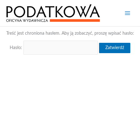
Przejdź
Main
do
treści
Men
Treść jest chroniona hasłem. Aby ją zobaczyć, proszę wpisać hasło:
Hasło: